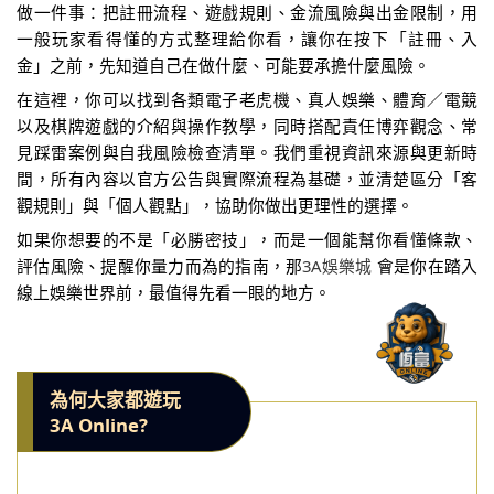
做一件事：把註冊流程、遊戲規則、金流風險與出金限制，用
一般玩家看得懂的方式整理給你看，讓你在按下「註冊、入
金」之前，先知道自己在做什麼、可能要承擔什麼風險。
在這裡，你可以找到各類電子老虎機、真人娛樂、體育／電競
以及棋牌遊戲的介紹與操作教學，同時搭配責任博弈觀念、常
見踩雷案例與自我風險檢查清單。我們重視資訊來源與更新時
間，所有內容以官方公告與實際流程為基礎，並清楚區分「客
觀規則」與「個人觀點」，協助你做出更理性的選擇。
如果你想要的不是「必勝密技」，而是一個能幫你看懂條款、
評估風險、提醒你量力而為的指南，那
3A娛樂城
會是你在踏入
線上娛樂世界前，最值得先看一眼的地方。
為何大家都遊玩
3A Online?